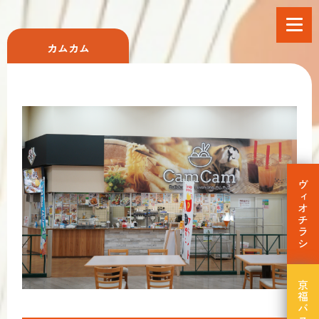
カムカム
協同組合 大野商業開発
TEL. 0779-65-5530
FAX. 0779-65-5531
e-mail ： vio@angel.ocn.ne.jp
ヴィオチラシ